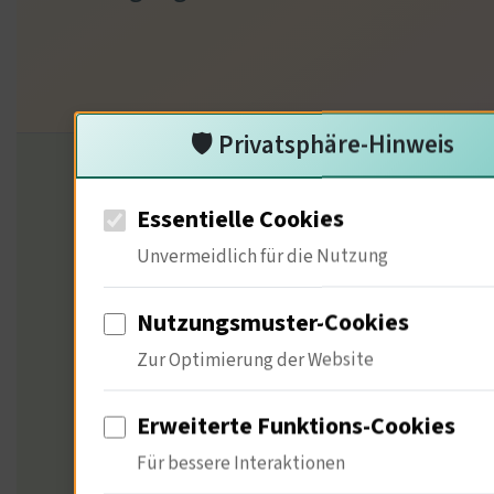
🛡️ Privatsphäre-Hinweis
Essentielle Cookies
GLOBALE PERSPEKTIVEN – UNSERE METHOD
Unvermeidlich für die Nutzung
Die 10-Persp
Nutzungsmuster-Cookies
Zur Optimierung der Website
Medien
Erweiterte Funktions-Cookies
Für bessere Interaktionen