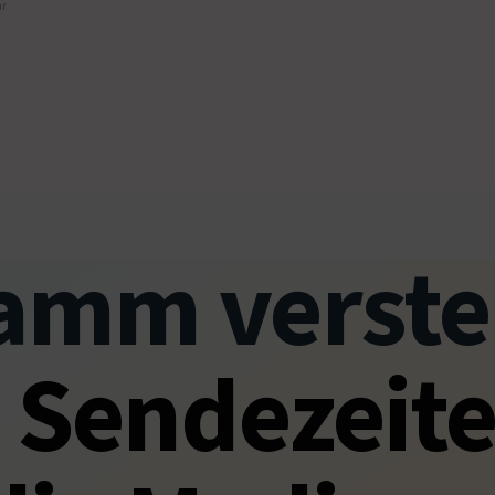
hr
amm verste
 Sendezeite