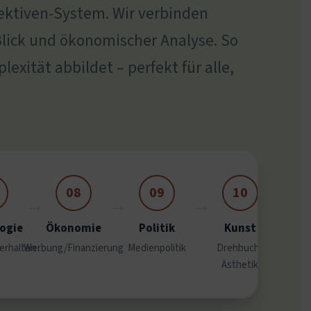
ektiven-System. Wir verbinden
Blick und ökonomischer Analyse. So
xität abbildet – perfekt für alle,
08
09
10
ogie
Ökonomie
Politik
Kunst
erhalten
Werbung/Finanzierung
Medienpolitik
Drehbuch/
Ästhetik