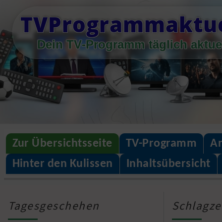
Skip
TVProgrammaktue
to
content
Dein TV-Programm täglich aktue
Zur Übersichtsseite
TV-Programm
An
Hinter den Kulissen
Inhaltsübersicht
Tagesgeschehen
Schlagze