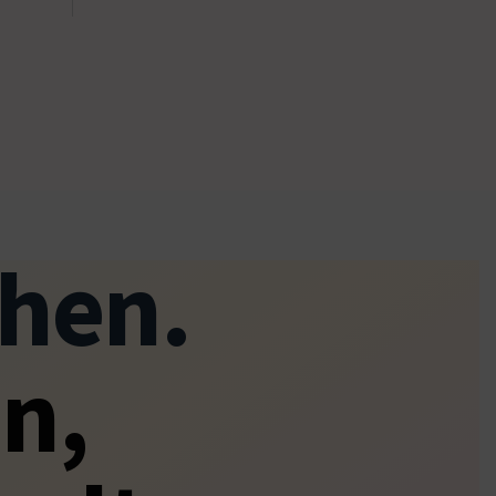
hen.
n,