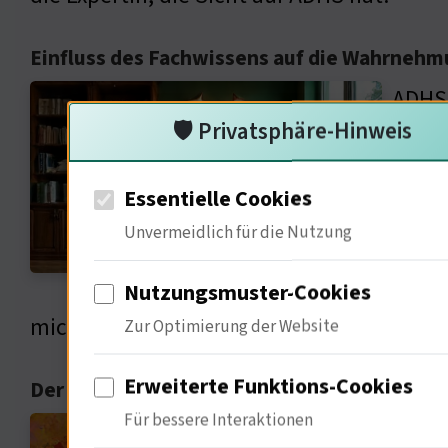
Einfluss des Fachwissens auf die Wahrneh
ADHS 
🛡️ Privatsphäre-Hinweis
kreat
diese
Essentielle Cookies
neigt
Unvermeidlich für die Nutzung
einem
sitze
Nutzungsmuster-Cookies
mich, wie der kreative Genius der Kultur,
Zur Optimierung der Website
Erweiterte Funktions-Cookies
Der Einfluss der Kreativität auf die Wahr
Für bessere Interaktionen
In me