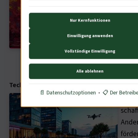
meine
jedoc
Nur Kernfunktionen
Künst
Einwilligung anwenden
Die V
Vollständige Einwilligung
den 
Alle ablehnen
Technologischer Fortschritt und ADHS: Eine
📄 Datenschutzoptionen
•
📋 Der Betreib
Die T
schaf
Ander
förde