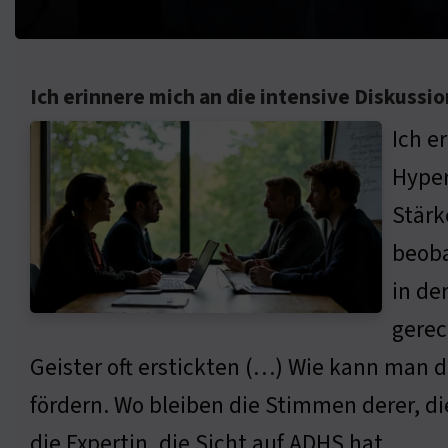
Ich erinnere mich an die intensive Diskuss
Ich e
Hyper
Stärk
beoba
in de
gerec
Geister oft erstickten (…) Wie kann man 
fördern. Wo bleiben die Stimmen derer, die
die Expertin, die Sicht auf ADHS hat.