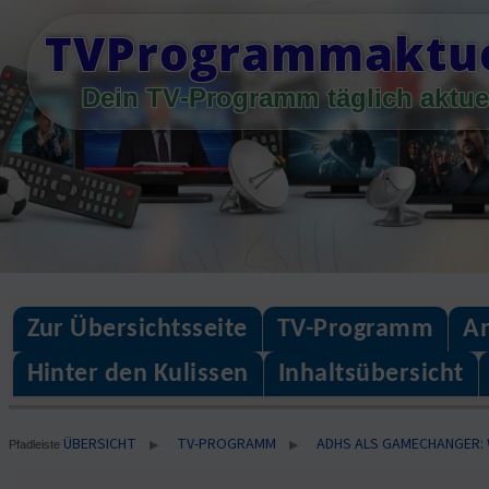
Skip
TVProgrammaktue
to
content
Dein TV-Programm täglich aktue
Zur Übersichtsseite
TV-Programm
An
Hinter den Kulissen
Inhaltsübersicht
ÜBERSICHT
TV-PROGRAMM
ADHS ALS GAMECHANGER: 
▶
▶
Pfadleiste