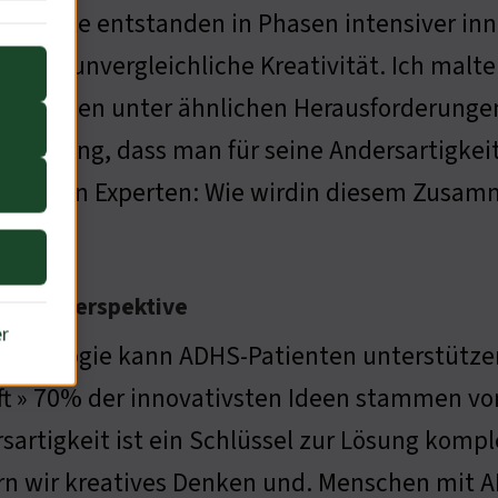
r Werke entstanden in Phasen intensiver inn
h eine unvergleichliche Kreativität. Ich malte d
ler leiden unter ähnlichen Herausforderungen,
orstellung, dass man für seine Andersartigkeit 
nächsten Experten: Wie wirdin diesem Zu
 neue Perspektive
er
echnologie kann ADHS-Patienten unterstütze
ft » 70% der innovativsten Ideen stammen vo
sartigkeit ist ein Schlüssel zur Lösung ko
rn wir kreatives Denken und. Menschen mit A