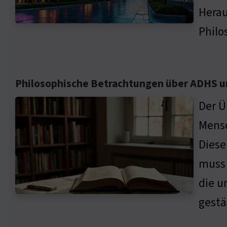
Herau
Philo
Philosophische Betrachtungen über ADHS un
Der Ü
Mensc
Diese
muss 
die u
gestä