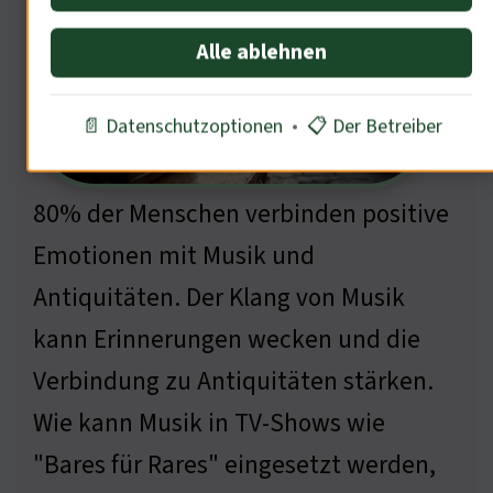
Alle ablehnen
📄 Datenschutzoptionen
•
📋 Der Betreiber
80% der Menschen verbinden positive
Emotionen mit Musik und
Antiquitäten. Der Klang von Musik
kann Erinnerungen wecken und die
Verbindung zu Antiquitäten stärken.
Wie kann Musik in TV-Shows wie
"Bares für Rares" eingesetzt werden,