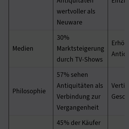
Antiquitäten
Einzig
wertvoller als
Neuware
30%
Erhöh
Medien
Marktsteigerung
Antiq
durch TV-Shows
57% sehen
Antiquitäten als
Vertie
Philosophie
Verbindung zur
Gesch
Vergangenheit
45% der Käufer