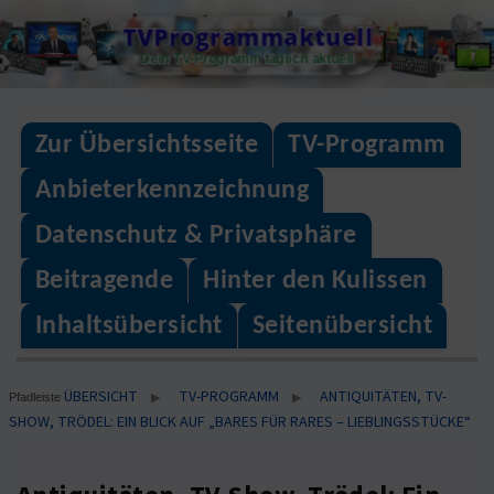
Skip
TVProgrammaktuell
to
Dein TV-Programm täglich aktuell
content
Zur Übersichtsseite
TV-Programm
Anbieterkennzeichnung
Datenschutz & Privatsphäre
Beitragende
Hinter den Kulissen
Inhaltsübersicht
Seitenübersicht
ÜBERSICHT
TV-PROGRAMM
ANTIQUITÄTEN, TV-
▶
▶
Pfadleiste
SHOW, TRÖDEL: EIN BLICK AUF „BARES FÜR RARES – LIEBLINGSSTÜCKE“