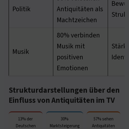
Bewuss
Politik
Antiquitäten als
Struk
Machtzeichen
80% verbinden
Musik mit
Stärku
Musik
positiven
Identi
Emotionen
Strukturdarstellungen über den
Einfluss von Antiquitäten im TV
13% der
30%
57% sehen
Deutschen
Marktsteigerung
Antiquitäten