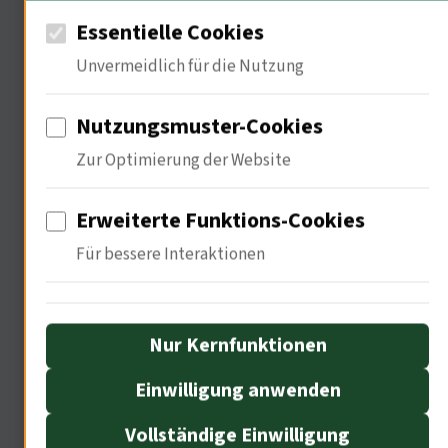
Erwerb solcher Objekte auch Teil einer
Essentielle Cookies
größeren Erzählung werden – Wie
Unvermeidlich für die Nutzung
beeinflusst der Erwerb von
Nutzungsmuster-Cookies
Antiquitäten das Verständnis von
Zur Optimierung der Website
sozialer Klasse?
• Quelle: Sozialwissenschaften, "und
Erweiterte Funktions-Cookies
Antiquitäten", S. 8
Für bessere Interaktionen
Nur Kernfunktionen
Die Bedeutung von Musik in der
Trödelkultur
Einwilligung anwenden
Vollständige Einwilligung