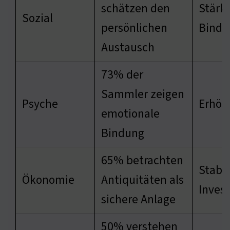
schätzen den
Stärke
Sozial
persönlichen
Bindu
Austausch
73% der
Sammler zeigen
Psyche
Erhöh
emotionale
Bindung
65% betrachten
Stabil
Ökonomie
Antiquitäten als
Invest
sichere Anlage
50% verstehen