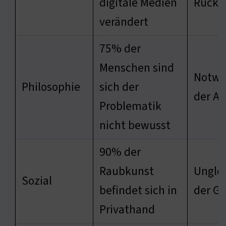
digitale Medien
Rückv
verändert
75% der
Menschen sind
Notwe
Philosophie
sich der
der Au
Problematik
nicht bewusst
90% der
Raubkunst
Unglei
Sozial
befindet sich in
der Ge
Privathand