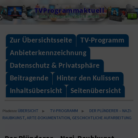
Skip
TVProgrammaktuell
to
Dein TV-Programm täglich aktuell
content
Zur Übersichtsseite
TV-Programm
Anbieterkennzeichnung
Datenschutz & Privatsphäre
Beitragende
Hinter den Kulissen
Inhaltsübersicht
Seitenübersicht
ÜBERSICHT
TV-PROGRAMM
DER PLÜNDERER – NAZI-
▶
▶
Pfadleiste
RAUBKUNST, ARTE-DOKUMENTATION, GESCHICHTLICHE AUFARBEITUNG