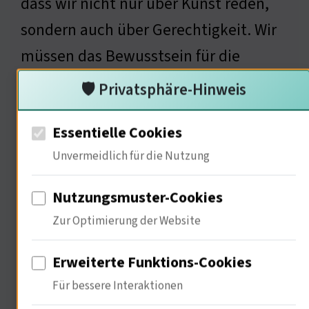
dass wir nicht nur über Kunst reden,
sondern auch über Gerechtigkeit. Wir
müssen das Bewusstsein für die
Geschichte schärfen (…) Kunst kann
🛡️ Privatsphäre-Hinweis
als Werkzeug der Aufklärung dienen ;
Essentielle Cookies
Wie sieht es mit der sozialen
Unvermeidlich für die Nutzung
Gerechtigkeit in diesem Kontext aus?
Nutzungsmuster-Cookies
Zur Optimierung der Website
Soziale Perspektiven auf Kunst
und Raub
Erweiterte Funktions-Cookies
Für bessere Interaktionen