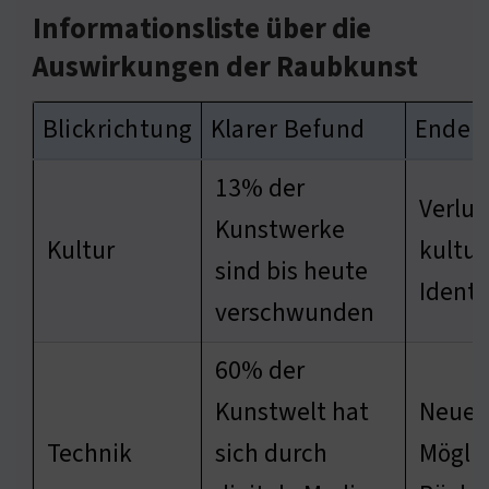
Informationsliste über die
Auswirkungen der Raubkunst
Blickrichtung
Klarer Befund
Ender
13% der
Verlus
Kunstwerke
Kultur
kultur
sind bis heute
Identi
verschwunden
60% der
Kunstwelt hat
Neue
Technik
sich durch
Möglic