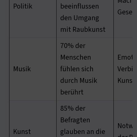
Machts
Politik
beeinflussen
Gesell
den Umgang
mit Raubkunst
70% der
Menschen
Emoti
Musik
fühlen sich
Verbi
durch Musik
Kunst
berührt
85% der
Befragten
Notwe
Kunst
glauben an die