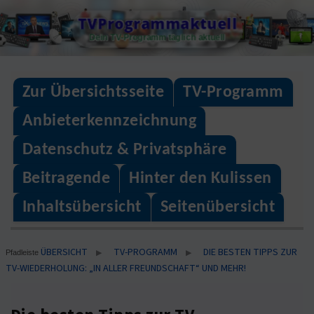
Skip
TVProgrammaktuell
to
Dein TV-Programm täglich aktuell
content
Zur Übersichtsseite
TV-Programm
Anbieterkennzeichnung
Datenschutz & Privatsphäre
Beitragende
Hinter den Kulissen
Inhaltsübersicht
Seitenübersicht
ÜBERSICHT
TV-PROGRAMM
DIE BESTEN TIPPS ZUR
▶
▶
Pfadleiste
TV-WIEDERHOLUNG: „IN ALLER FREUNDSCHAFT“ UND MEHR!