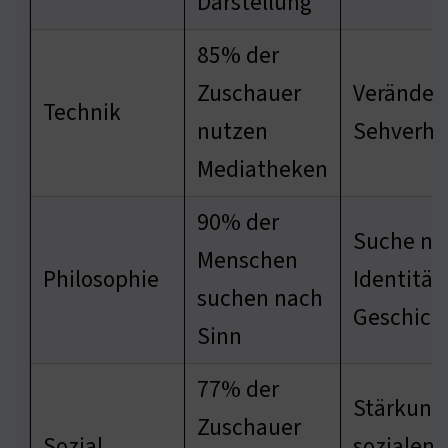
Darstellung
85% der
Zuschauer
Veränder
Technik
nutzen
Sehverha
Mediatheken
90% der
Suche na
Menschen
Philosophie
Identität 
suchen nach
Geschich
Sinn
77% der
Stärkung
Zuschauer
Sozial
sozialen