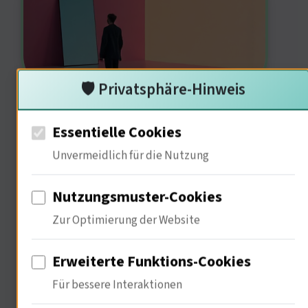
🛡️ Privatsphäre-Hinweis
Ja, definitiv! Serien wie "In aller
Essentielle Cookies
Freundschaft" haben einen tiefen
Unvermeidlich für die Nutzung
psychologischen Einfluss. 82% der
Zuschauer geben an, dass sie durch
Nutzungsmuster-Cookies
die Geschichten emotional berührt
Zur Optimierung der Website
werden. Die Darstellung von
Erweiterte Funktions-Cookies
Freundschaft und Unterstützung ist
Für bessere Interaktionen
nicht nur unterhaltsam, sondern auch