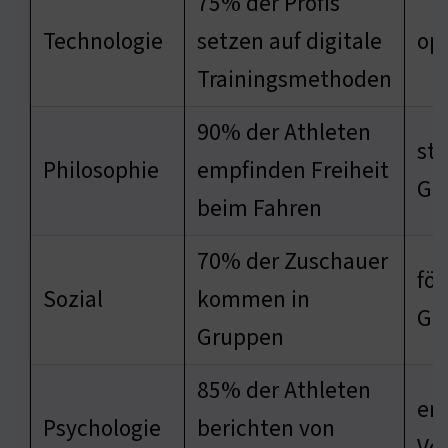
75% der Profis
Technologie
setzen auf digitale
opt
Trainingsmethoden
90% der Athleten
st
Philosophie
empfinden Freiheit
Ge
beim Fahren
70% der Zuschauer
för
Sozial
kommen in
Ge
Gruppen
85% der Athleten
er
Psychologie
berichten von
Vo