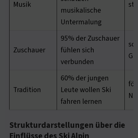
Musik
st
musikalische
Untermalung
95% der Zuschauer
sch
Zuschauer
fühlen sich
Ge
verbunden
60% der jungen
för
Tradition
Leute wollen Ski
Na
fahren lernen
Strukturdarstellungen über die
Einflüsse des Ski Alpin