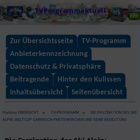
Skip
TVProgrammaktuell
to
Dein TV-Programm täglich aktuell
content
Zur Übersichtsseite
TV-Programm
Anbieterkennzeichnung
Datenschutz & Privatsphäre
Beitragende
Hinter den Kulissen
Inhaltsübersicht
Seitenübersicht
ÜBERSICHT
TV-PROGRAMM
DIE FASZINATION DES SKI
▶
▶
Pfadleiste
ALPIN: WELTCUP GARMISCH-PARTENKIRCHEN UND SEINE BEDEUTUNG