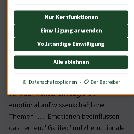
Nur Kernfunktionen
Einwilligung anwenden
Vollständige Einwilligung
Alle ablehnen
Das Unterbewusstsein spielt eine
große Rolle in der Wissensvermittlung.
📄 Datenschutzoptionen
•
📋 Der Betreiber
70% der Menschen reagieren
emotional auf wissenschaftliche
Themen […] Emotionen beeinflussen
das Lernen. "Galileo" nutzt emotionale