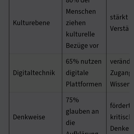
80% der
Menschen
stärkt d
Kulturebene
ziehen
Verstän
kulturelle
Bezüge vor
65% nutzen
verände
Digitaltechnik
digitale
Zugang
Plattformen
Wissen
75%
fördert
glauben an
Denkweise
kritisch
die
Denken