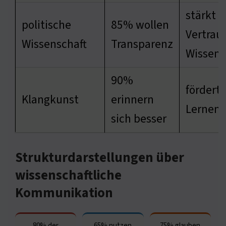
stärkt d
politische
85% wollen
Vertrau
Wissenschaft
Transparenz
Wissens
90%
fördert 
Klangkunst
erinnern
Lernen
sich besser
Strukturdarstellungen über
wissenschaftliche
Kommunikation
80% der
65% nutzen
75% glauben