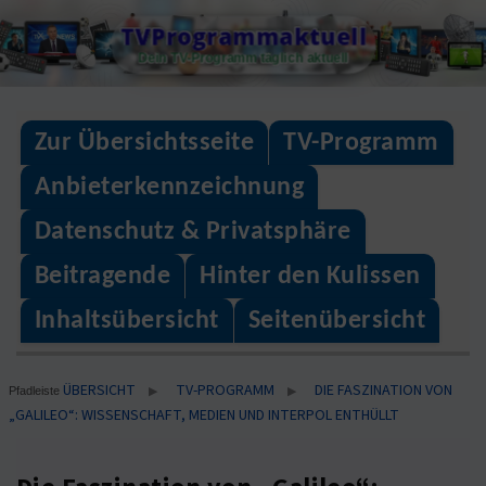
Skip
TVProgrammaktuell
to
Dein TV-Programm täglich aktuell
content
Zur Übersichtsseite
TV-Programm
Anbieterkennzeichnung
Datenschutz & Privatsphäre
Beitragende
Hinter den Kulissen
Inhaltsübersicht
Seitenübersicht
ÜBERSICHT
TV-PROGRAMM
DIE FASZINATION VON
▶
▶
Pfadleiste
„GALILEO“: WISSENSCHAFT, MEDIEN UND INTERPOL ENTHÜLLT