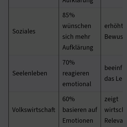
Aufklärung
85%
wünschen
erhöht 
Soziales
sich mehr
Bewuss
Aufklärung
70%
beeinfl
Seelenleben
reagieren
das Ler
emotional
60%
zeigt
Volkswirtschaft
basieren auf
wirtscha
Emotionen
Relevan