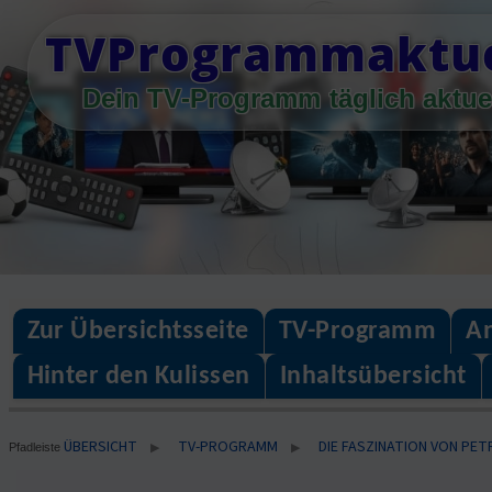
Skip
TVProgrammaktue
to
content
Dein TV-Programm täglich aktue
Zur Übersichtsseite
TV-Programm
An
Hinter den Kulissen
Inhaltsübersicht
ÜBERSICHT
TV-PROGRAMM
DIE FASZINATION VON PE
▶
▶
Pfadleiste