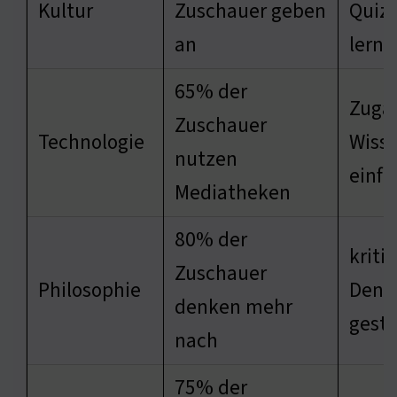
Kultur
Zuschauer geben
Quiz
an
lerne
65% der
Zuga
Zuschauer
Technologie
Wisse
nutzen
einfa
Mediatheken
80% der
kriti
Zuschauer
Philosophie
Denk
denken mehr
gestä
nach
75% der