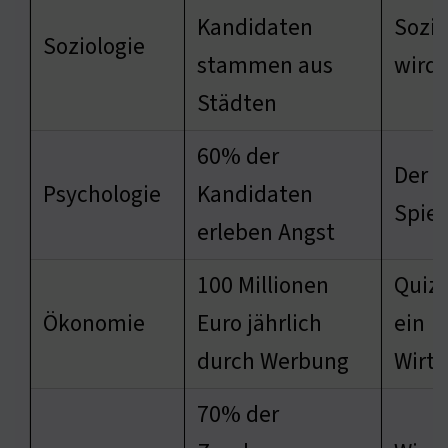
Kandidaten
Sozia
Soziologie
stammen aus
wird 
Städten
60% der
Der D
Psychologie
Kandidaten
Spiel 
erleben Angst
100 Millionen
Quiz
Ökonomie
Euro jährlich
ein
durch Werbung
Wirts
70% der