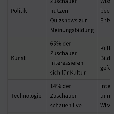
Zuschauer
Wiss
Politik
nutzen
beein
Quizshows zur
Ents
Meinungsbildung
65% der
Kultu
Zuschauer
Kunst
Bildu
interessieren
geför
sich für Kultur
14% der
Inter
Technologie
Zuschauer
unmi
schauen live
Wisse