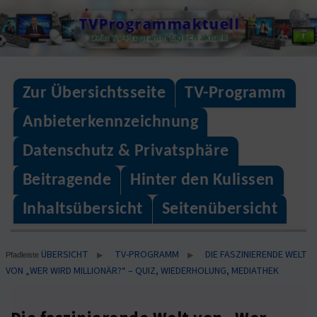
Skip
TVProgrammaktuell
to
Dein TV-Programm täglich aktuell
content
Zur Übersichtsseite
TV-Programm
Anbieterkennzeichnung
Datenschutz & Privatsphäre
Beitragende
Hinter den Kulissen
Inhaltsübersicht
Seitenübersicht
ÜBERSICHT
TV-PROGRAMM
DIE FASZINIERENDE WELT
▶
▶
Pfadleiste
VON „WER WIRD MILLIONÄR?“ – QUIZ, WIEDERHOLUNG, MEDIATHEK