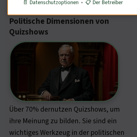
📄 Datenschutzoptionen
•
📋 Der Betreiber
Politische Dimensionen von
Quizshows
Über 70% dernutzen Quizshows, um
ihre Meinung zu bilden. Sie sind ein
wichtiges Werkzeug in der politischen