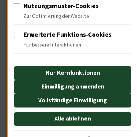
Nutzungsmuster-Cookies
Zur Optimierung der Website
Erweiterte Funktions-Cookies
Sie sind ein Wirtschaftsfaktor. Die
Für bessere Interaktionen
Mediathek schafft neue
Einnahmequellen. Wissen wird zur
Nur Kernfunktionen
Ware … Ich frage mich, wie sich das
Einwilligung anwenden
Format wirtschaftlich entwickeln wird
Vollständige Einwilligung
»
• Quelle: Ökonomische Studien,und Wirtschaft, S.
Alle ablehnen
22