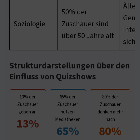
Älter
50% der
Gene
Soziologie
Zuschauer sind
inter
über 50 Jahre alt
sich 
Strukturdarstellungen über den
Einfluss von Quizshows
13% der
65% der
80% der
Zuschauer
Zuschauer
Zuschauer
geben an
nutzen
denken mehr
13%
Mediatheken
nach
65%
80%