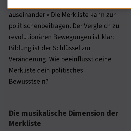
sich mit politischen Inhalten
auseinander » Die Merkliste kann zur
politischenbeitragen. Der Vergleich zu
revolutionären Bewegungen ist klar:
Bildung ist der Schlüssel zur
Veränderung. Wie beeinflusst deine
Merkliste dein politisches
Bewusstsein?
Die musikalische Dimension der
Merkliste