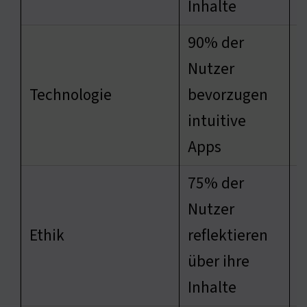
Inhalte
90% der
Nutzer
D
Technologie
bevorzugen
b
intuitive
s
Apps
75% der
Nutzer
D
Ethik
reflektieren
s
über ihre
W
Inhalte