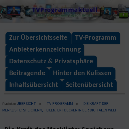
Skip
TVProgrammaktuell
to
Dein TV-Programm täglich aktuell
content
Zur Übersichtsseite
TV-Programm
Anbieterkennzeichnung
Datenschutz & Privatsphäre
Beitragende
Hinter den Kulissen
Inhaltsübersicht
Seitenübersicht
ÜBERSICHT
TV-PROGRAMM
DIE KRAFT DER
▶
▶
Pfadleiste
MERKLISTE: SPEICHERN, TEILEN, ENTDECKEN IN DER DIGITALEN WELT