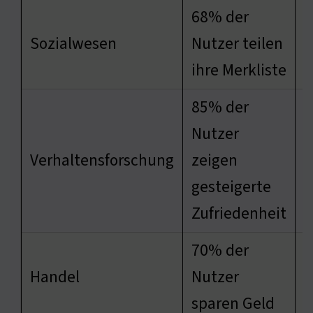
68% der
D
Sozialwesen
Nutzer teilen
z
ihre Merkliste
E
85% der
Nutzer
D
Verhaltensforschung
zeigen
e
gesteigerte
P
Zufriedenheit
70% der
D
Handel
Nutzer
b
sparen Geld