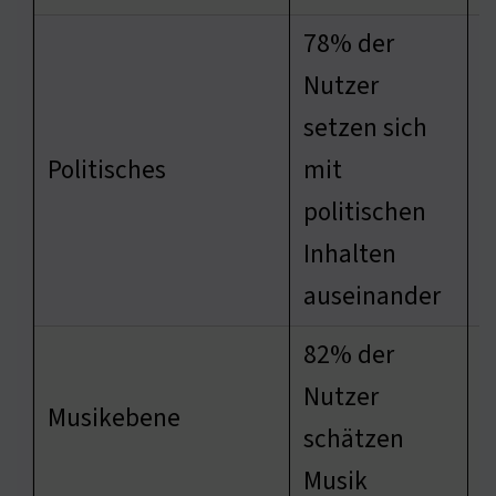
78% der
Nutzer
setzen sich
D
Politisches
mit
z
politischen
B
Inhalten
auseinander
82% der
D
Nutzer
Musikebene
z
schätzen
I
Musik