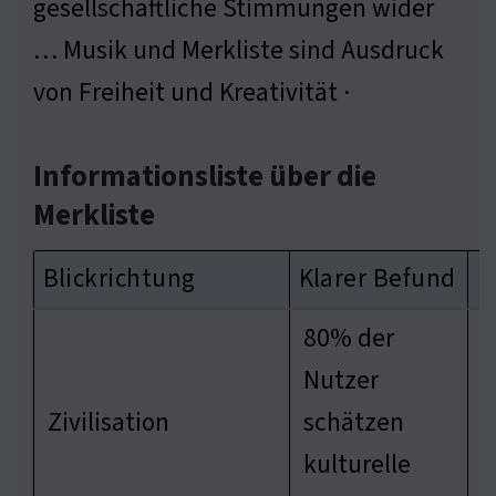
gesellschaftliche Stimmungen wider
… Musik und Merkliste sind Ausdruck
von Freiheit und Kreativität ·
Informationsliste über die
Merkliste
Blickrichtung
Klarer Befund
E
80% der
Nutzer
D
Zivilisation
schätzen
z
kulturelle
E