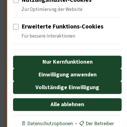
Zur Optimierung der Website
Erweiterte Funktions-Cookies
Politische Implikationen der
Merkliste
Für bessere Interaktionen
Nur Kernfunktionen
Einwilligung anwenden
Vollständige Einwilligung
Alle ablehnen
Die politischen Implikationen sind
weitreichend. 78% der Nutzer setzen
📄 Datenschutzoptionen
•
📋 Der Betreiber