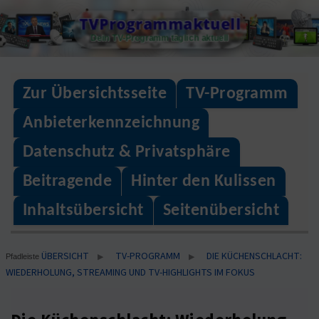
Skip
TVProgrammaktuell
to
Dein TV-Programm täglich aktuell
content
Zur Übersichtsseite
TV-Programm
Anbieterkennzeichnung
Datenschutz & Privatsphäre
Beitragende
Hinter den Kulissen
Inhaltsübersicht
Seitenübersicht
ÜBERSICHT
TV-PROGRAMM
DIE KÜCHENSCHLACHT:
▶
▶
Pfadleiste
WIEDERHOLUNG, STREAMING UND TV-HIGHLIGHTS IM FOKUS