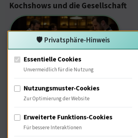
Kochshows und die Gesellschaft
🛡️ Privatsphäre-Hinweis
Essentielle Cookies
Unvermeidlich für die Nutzung
Sie fördern das Bewusstsein für
Nutzungsmuster-Cookies
Ernährung. 72% der Zuschauer geben
Zur Optimierung der Website
an, dass sie durch Kochshows
Erweiterte Funktions-Cookies
gesünder essen. Diese Shows sind
Für bessere Interaktionen
nicht nur Unterhaltung; sie bilden