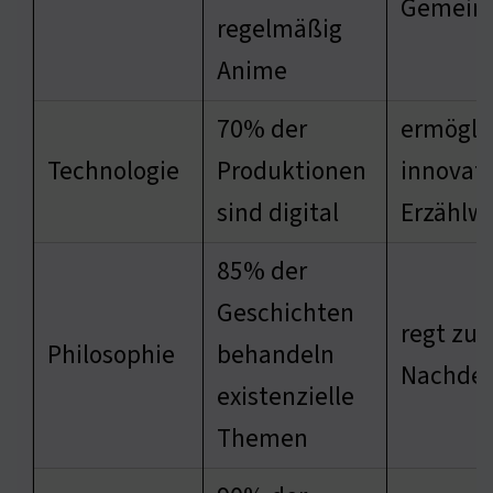
Gemeins
regelmäßig
Anime
70% der
ermögli
Technologie
Produktionen
innovati
sind digital
Erzählw
85% der
Geschichten
regt zu
Philosophie
behandeln
Nachden
existenzielle
Themen