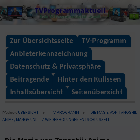
Skip
TVProgrammaktuell
to
Dein TV-Programm täglich aktuell
content
Zur Übersichtsseite
TV-Programm
Anbieterkennzeichnung
Datenschutz & Privatsphäre
Beitragende
Hinter den Kulissen
Inhaltsübersicht
Seitenübersicht
ÜBERSICHT
TV-PROGRAMM
DIE MAGIE VON TANOSHII:
▶
▶
Pfadleiste
ANIME, MANGA UND TV-WIEDERHOLUNGEN ENTSCHLÜSSELT