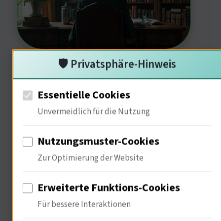
65% der Zuschauer analysieren die
🛡️ Privatsphäre-Hinweis
Charaktere auf psychologischer Ebene.
Essentielle Cookies
Diese Medien ermöglichen es, das
Unvermeidlich für die Nutzung
Unbewusste zu erforschen. Die
Identifikation mit Charakteren kann
Nutzungsmuster-Cookies
therapeutische Effekte haben. Wie
Zur Optimierung der Website
beeinflusst das die Ökonomie der
Erweiterte Funktions-Cookies
Anime-Industrie, John Maynard Keynes
Für bessere Interaktionen
(Ökonom, 1883-1946)?