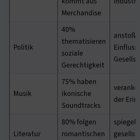
kommt aus
Industri
Merchandise
40%
anstoße
thematisieren
Politik
Einfluss
soziale
Gesellsc
Gerechtigkeit
75% haben
veranker
Musik
ikonische
der Eri
Soundtracks
80% folgen
spiegelt
Literatur
romantischen
gesellsc