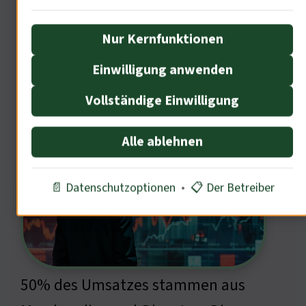
• Quelle: Statista,in Medien 2025, S. 30
Nur Kernfunktionen
Einwilligung anwenden
Ökonomische Auswirkungen der
Vollständige Einwilligung
Anime-Industrie
Alle ablehnen
📄 Datenschutzoptionen
•
📋 Der Betreiber
50% des Umsatzes stammen aus