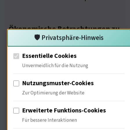
Ökonomische Betrachtungen zu
🛡️ Privatsphäre-Hinweis
Sportevents
Essentielle Cookies
Unvermeidlich für die Nutzung
Nutzungsmuster-Cookies
Zur Optimierung der Website
Erweiterte Funktions-Cookies
Sportevents sind ein bedeutender
Für bessere Interaktionen
Wirtschaftsfaktor. 30 % der Einnahmen