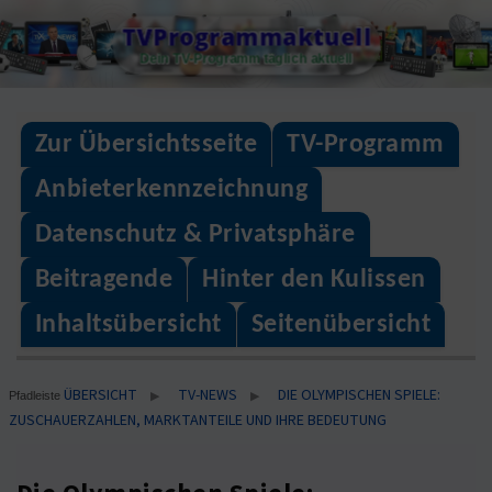
Skip
TVProgrammaktuell
to
Dein TV-Programm täglich aktuell
content
Zur Übersichtsseite
TV-Programm
Anbieterkennzeichnung
Datenschutz & Privatsphäre
Beitragende
Hinter den Kulissen
Inhaltsübersicht
Seitenübersicht
ÜBERSICHT
TV-NEWS
DIE OLYMPISCHEN SPIELE:
▶
▶
Pfadleiste
ZUSCHAUERZAHLEN, MARKTANTEILE UND IHRE BEDEUTUNG