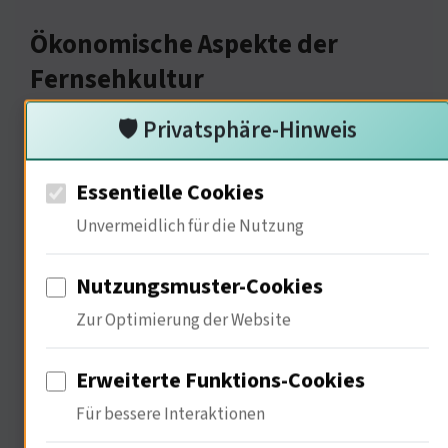
Ökonomische Aspekte der
Fernsehkultur
🛡️ Privatsphäre-Hinweis
Essentielle Cookies
Unvermeidlich für die Nutzung
Nutzungsmuster-Cookies
Zur Optimierung der Website
Indem wir die ökonomischen Aspekte
berücksichtigen. 90% der
Erweiterte Funktions-Cookies
Werbeeinnahmen stammen aus der
Für bessere Interaktionen
Interaktion mit dem Publikum. "Neo