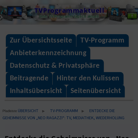
Skip
TVProgrammaktuell
to
Dein TV-Programm täglich aktuell
content
Zur Übersichtsseite
TV-Programm
Anbieterkennzeichnung
Datenschutz & Privatsphäre
Beitragende
Hinter den Kulissen
Inhaltsübersicht
Seitenübersicht
ÜBERSICHT
TV-PROGRAMM
ENTDECKE DIE
▶
▶
Pfadleiste
GEHEIMNISSE VON „NEO RAGAZZI“: TV, MEDIATHEK, WIEDERHOLUNG