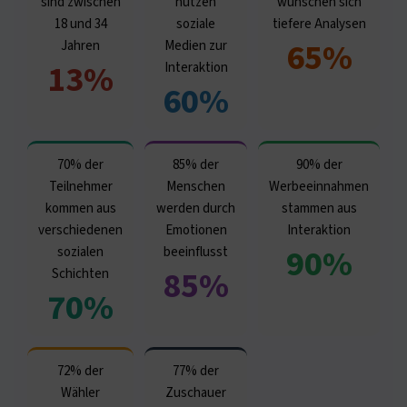
sind zwischen
nutzen
wünschen sich
18 und 34
soziale
tiefere Analysen
65%
Jahren
Medien zur
13%
Interaktion
60%
70% der
85% der
90% der
Teilnehmer
Menschen
Werbeeinnahmen
kommen aus
werden durch
stammen aus
verschiedenen
Emotionen
Interaktion
90%
sozialen
beeinflusst
85%
Schichten
70%
72% der
77% der
Wähler
Zuschauer