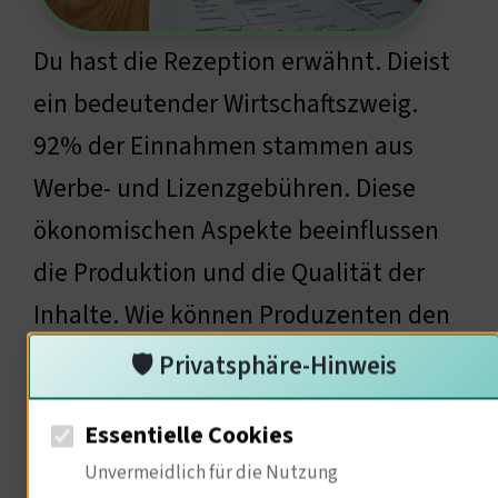
Du hast die Rezeption erwähnt. Dieist
ein bedeutender Wirtschaftszweig.
92% der Einnahmen stammen aus
Werbe- und Lizenzgebühren. Diese
ökonomischen Aspekte beeinflussen
die Produktion und die Qualität der
Inhalte. Wie können Produzenten den
Balanceakt zwischen Profit und
🛡️ Privatsphäre-Hinweis
künstlerischer Integrität meistern?
Essentielle Cookies
Unvermeidlich für die Nutzung