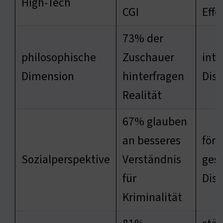
High-Tech
CGI
Effe
73% der
philosophische
Zuschauer
inte
Dimension
hinterfragen
Dis
Realität
67% glauben
an besseres
förd
Sozialperspektive
Verständnis
gese
für
Dis
Kriminalität