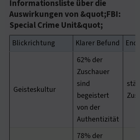
Informationsliste über die
Auswirkungen von &quot;FBI:
Special Crime Unit&quot;
Blickrichtung
Klarer Befund
End
62% der
Zuschauer
sind
stär
Geisteskultur
begeistert
Zus
von der
Authentizität
78% der