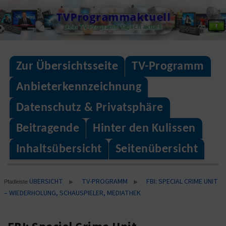
Skip
TVProgrammaktuell
to
Dein TV-Programm täglich aktuell
content
Zur Übersichtsseite
TV-Programm
Anbieterkennzeichnung
Datenschutz & Privatsphäre
Beitragende
Hinter den Kulissen
Inhaltsübersicht
Seitenübersicht
ÜBERSICHT
TV-PROGRAMM
FBI: SPECIAL CRIME UNIT
▶
▶
Pfadleiste
– WIEDERHOLUNG, SCHAUSPIELER, MEDIATHEK