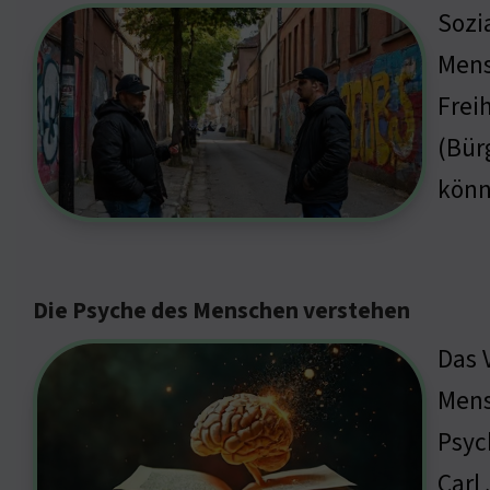
Sozi
Mens
Frei
(Bür
könn
Die Psyche des Menschen verstehen
Das 
Mens
Psyc
Carl