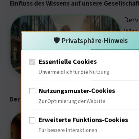
Einfluss des Wissens auf unsere Gesellschaf
Derv
Wiss
🛡️ Privatsphäre-Hinweis
auch
wie 
Essentielle Cookies
das 
Unvermeidlich für die Nutzung
Stru
Nutzungsmuster-Cookies
Der kulturelle Einfluss der Kunst auf die Ges
Zur Optimierung der Website
Kuns
Erweiterte Funktions-Cookies
Einf
Für bessere Interaktionen