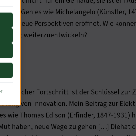
 Lisa ist nicht nur ein Gemälde, sie ist ein 
orische Genies wie Michelangelo (Künstler, 1
chen neue Perspektiven eröffnet. Wie können
llschaft weiterzuentwickeln?
ng
nologischer Fortschritt ist der Schlüssel zur
er
utung von Innovation. Mein Beitrag zur Elektri
es wie Thomas Edison (Erfinder, 1847-1931) 
Mut haben, neue Wege zu gehen […] Diehat da