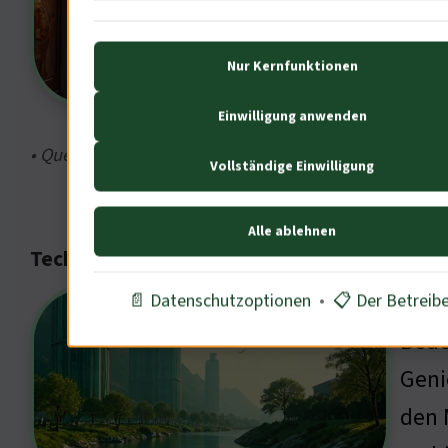
Mona
Hist
Nur Kernfunktionen
Mens
Gese
Einwilligung anwenden
• Quelle: Kunst und, Leonardo und seine Zeit, S. 8
Vollständige Einwilligung
Alle ablehnen
Technologische Visionen und ihre Umsetzu
Tech
📄 Datenschutzoptionen
•
📋 Der Betreib
Bede
Geni
den 