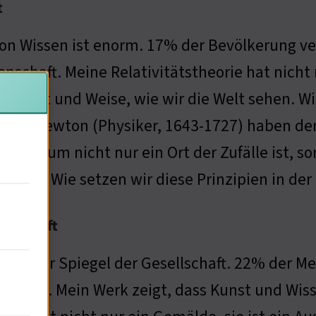
t
on Wissen ist enorm. 17% der Bevölkerung ve
enschaft. Meine Relativitätstheorie hat nicht 
 die Art und Weise, wie wir die Welt sehen. Wi
Isaac Newton (Physiker, 1643-1727) haben den
Universum nicht nur ein Ort der Zufälle ist, 
kturen. Wie setzen wir diese Prinzipien in d
ellschaft
t ist der Spiegel der Gesellschaft. 22% der 
luss hat. Mein Werk zeigt, dass Kunst und Wi