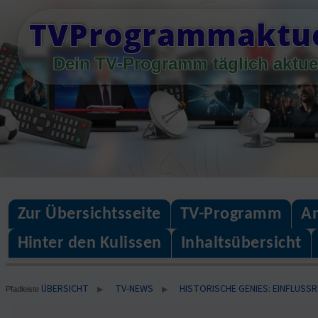
Skip
TVProgrammaktue
to
content
Dein TV-Programm täglich aktue
Zur Übersichtsseite
TV-Programm
An
Hinter den Kulissen
Inhaltsübersicht
ÜBERSICHT
TV-NEWS
HISTORISCHE GENIES: EINFLUSSR
▶
▶
Pfadleiste