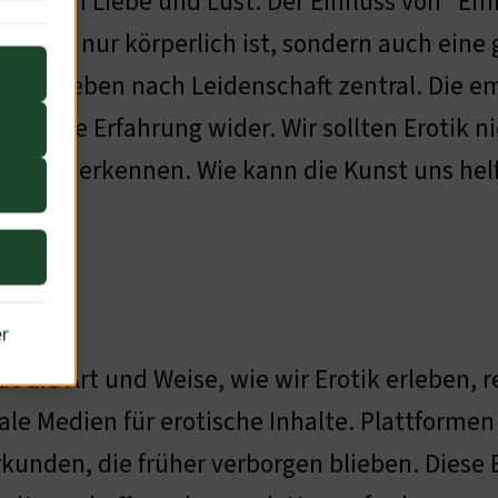
Themen Liebe und Lust. Der Einfluss von "Emm
ik nicht nur körperlich ist, sondern auch eine
das Streben nach Leidenschaft zentral. Die em
chliche Erfahrung wider. Wir sollten Erotik ni
tität anerkennen. Wie kann die Kunst uns he
er
at die Art und Weise, wie wir Erotik erleben,
tale Medien für erotische Inhalte. Plattform
rkunden, die früher verborgen blieben. Diese