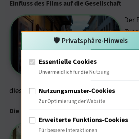
Einfluss des Films auf die Gesellschaft
Der 
Zusc
🛡️ Privatsphäre-Hinweis
Szen
den 
Essentielle Cookies
Dies
Unvermeidlich für die Nutzung
Emma
diesen Darstellungen lernen?
Nutzungsmuster-Cookies
Zur Optimierung der Website
Die kulturelle Bedeutung von Erotik
Erweiterte Funktions-Cookies
Erot
Für bessere Interaktionen