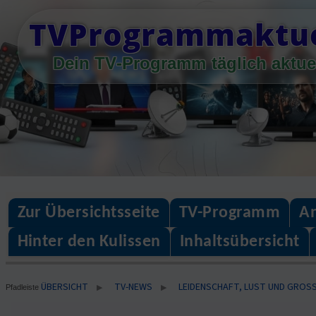
Skip
TVProgrammaktue
to
content
Dein TV-Programm täglich aktue
Zur Übersichtsseite
TV-Programm
An
Hinter den Kulissen
Inhaltsübersicht
ÜBERSICHT
TV-NEWS
LEIDENSCHAFT, LUST UND GROSSE
▶
▶
Pfadleiste