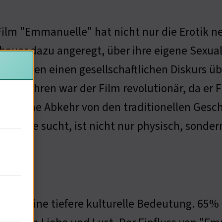
Film "Emmanuelle" hat nicht nur die Erotik n
hauer dazu angeregt, über ihre eigene Sexua
en haben einen gesellschaftlichen Diskurs übe
70er-Jahren war der Film revolutionär, da er Fr
 war eine Abkehr von den traditionellen Geschl
nuelle sucht, ist nicht nur physisch, sonde
ik hat eine tiefere kulturelle Bedeutung. 65%