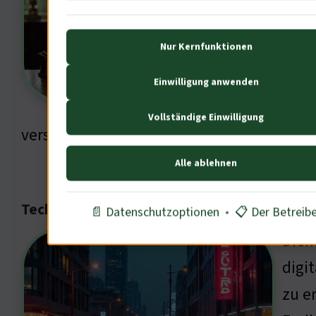
den 
Erot
Nur Kernfunktionen
war 
mens
Einwilligung anwenden
Iden
Vollständige Einwilligung
verstehen?
Alle ablehnen
Technologische Entwicklungen und Erotik
📄 Datenschutzoptionen
•
📋 Der Betreib
Dieh
digi
zu e