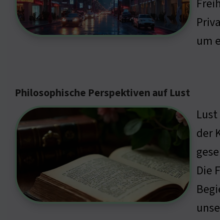
Frei
Priv
um e
Philosophische Perspektiven auf Lust
Lust
der K
gese
Die 
Begi
unse