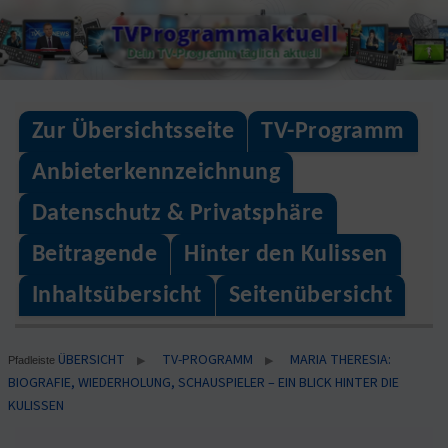
Skip
TVProgrammaktuell
to
Dein TV-Programm täglich aktuell
content
Zur Übersichtsseite
TV-Programm
Anbieterkennzeichnung
Datenschutz & Privatsphäre
Beitragende
Hinter den Kulissen
Inhaltsübersicht
Seitenübersicht
ÜBERSICHT
TV-PROGRAMM
MARIA THERESIA:
▶
▶
Pfadleiste
BIOGRAFIE, WIEDERHOLUNG, SCHAUSPIELER – EIN BLICK HINTER DIE
KULISSEN