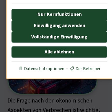
Ökonomen.
Nur Kernfunktionen
Einwilligung anwenden
Ökonomische Aspekte von
Verbrechen
Vollständige Einwilligung
Alle ablehnen
📄 Datenschutzoptionen
•
📋 Der Betreiber
Die Frage nach den ökonomischen
Aspekten von Verbrechen ist wichtig.