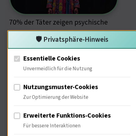
70% der Täter zeigen psychische
Auffälligkeiten. Historisch gesehen,
🛡️ Privatsphäre-Hinweis
war die Psychoanalyse entscheidend
für das Verständnis von Verbrechen.
Essentielle Cookies
Marie Brand könnte meine Theorien
Unvermeidlich für die Nutzung
nutzen, um die Motive zu
Nutzungsmuster-Cookies
entschlüsseln ; Die Kindheit spielt eine
Zur Optimierung der Website
zentrale Rolle. Wie prägen
frühkindliche Erfahrungen das spätere
Erweiterte Funktions-Cookies
Verhalten? Ich frage den nächsten
Für bessere Interaktionen