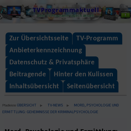
Skip
TVProgrammaktuell
to
Dein TV-Programm täglich aktuell
content
Zur Übersichtsseite
TV-Programm
Anbieterkennzeichnung
Datenschutz & Privatsphäre
Beitragende
Hinter den Kulissen
Inhaltsübersicht
Seitenübersicht
ÜBERSICHT
TV-NEWS
MORD, PSYCHOLOGIE UND
▶
▶
Pfadleiste
ERMITTLUNG: GEHEIMNISSE DER KRIMINALPSYCHOLOGIE