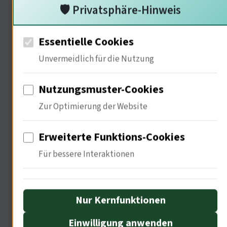
🛡️ Privatsphäre-Hinweis
für die Produktivität. In Unternehmen,
die regelmäßige Offline-Zeiten
Essentielle Cookies
implementieren, steigt die Effizienz
Unvermeidlich für die Nutzung
um bis zu 30%. Die digitale
Nutzungsmuster-Cookies
Infrastruktur beeinflusst unsere
Zur Optimierung der Website
Wirtschaft maßgeblich. Welche
wirtschaftlichen Veränderungen siehst
Erweiterte Funktions-Cookies
du durch die digitale Transformation?
Für bessere Interaktionen
• Quelle: Richter, Ökonomische, S. 11
Nur Kernfunktionen
Politische Implikationen der
Einwilligung anwenden