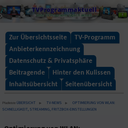
Skip
TVProgrammaktuell
to
Dein TV-Programm täglich aktuell
content
Zur Übersichtsseite
TV-Programm
Anbieterkennzeichnung
Datenschutz & Privatsphäre
Beitragende
Hinter den Kulissen
Inhaltsübersicht
Seitenübersicht
ÜBERSICHT
TV-NEWS
OPTIMIERUNG VON WLAN:
▶
▶
Pfadleiste
SCHNELLIGKEIT, STREAMING, FRITZBOX-EINSTELLUNGEN