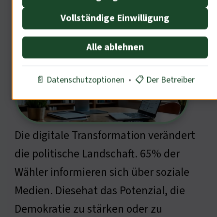
Internetnutzung
Vollständige Einwilligung
Alle ablehnen
📄 Datenschutzoptionen
•
📋 Der Betreiber
Die digitale Transformation verändert
die politische Landschaft. 65% der
Wähler informieren sich über soziale
Medien. Diesehat das Potenzial, die
Demokratie zu stärken oder zu