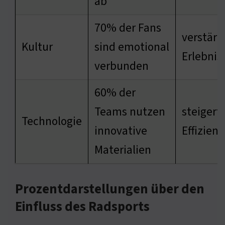
ab
70% der Fans
verstärk
Kultur
sind emotional
Erlebnis
verbunden
60% der
Teams nutzen
steigert 
Technologie
innovative
Effizienz
Materialien
Prozentdarstellungen über den
Einfluss des Radsports