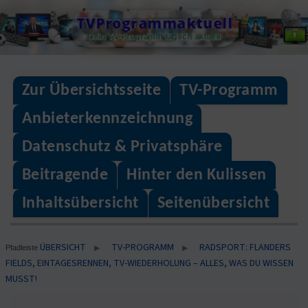
Skip
TVProgrammaktuell
to
Dein TV-Programm täglich aktuell
content
Zur Übersichtsseite
TV-Programm
Anbieterkennzeichnung
Datenschutz & Privatsphäre
Beitragende
Hinter den Kulissen
Inhaltsübersicht
Seitenübersicht
ÜBERSICHT
TV-PROGRAMM
RADSPORT: FLANDERS
▶
▶
Pfadleiste
FIELDS, EINTAGESRENNEN, TV-WIEDERHOLUNG – ALLES, WAS DU WISSEN
MUSST!