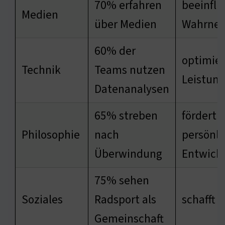
70% erfahren
beeinflu
Medien
über Medien
Wahrne
60% der
optimier
Technik
Teams nutzen
Leistung
Datenanalysen
65% streben
fördert
Philosophie
nach
persönli
Überwindung
Entwick
75% sehen
Soziales
Radsport als
schafft K
Gemeinschaft