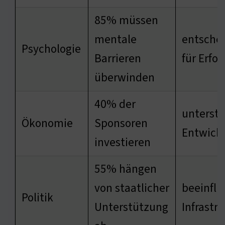
85% müssen
mentale
entsche
Psychologie
Barrieren
für Erfol
überwinden
40% der
unterstü
Ökonomie
Sponsoren
Entwick
investieren
55% hängen
von staatlicher
beeinflu
Politik
Unterstützung
Infrastr