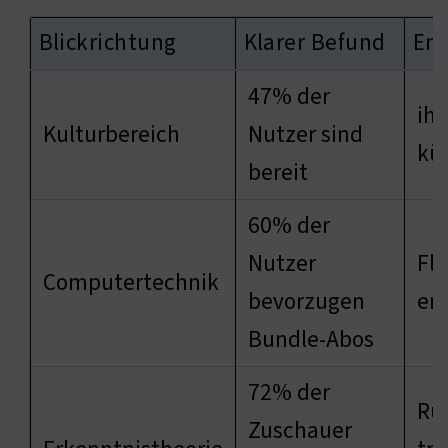
Blickrichtung
Klarer Befund
End
47% der
ihr
Kulturbereich
Nutzer sind
kü
bereit
60% der
Nutzer
Fle
Computertechnik
bevorzugen
en
Bundle-Abos
72% der
Rü
Zuschauer