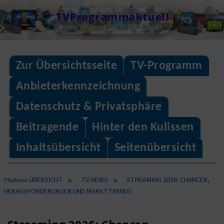
Skip
TVProgrammaktuell
to
Dein TV-Programm täglich aktuell
content
Zur Übersichtsseite
TV-Programm
Anbieterkennzeichnung
Datenschutz & Privatsphäre
Beitragende
Hinter den Kulissen
Inhaltsübersicht
Seitenübersicht
ÜBERSICHT
TV-NEWS
STREAMING 2026: CHANCEN,
▶
▶
Pfadleiste
HERAUSFORDERUNGEN UND MARKTTRENDS