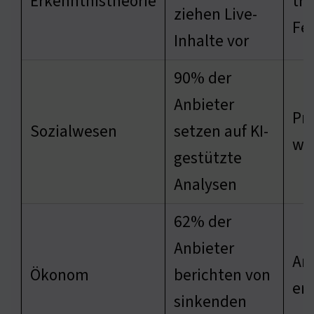
Erkenntnistheorie
tra
ziehen Live-
Fe
Inhalte vor
90% der
Anbieter
Pr
Sozialwesen
setzen auf KI-
wir
gestützte
Analysen
62% der
Anbieter
An
Ökonom
berichten von
erf
sinkenden