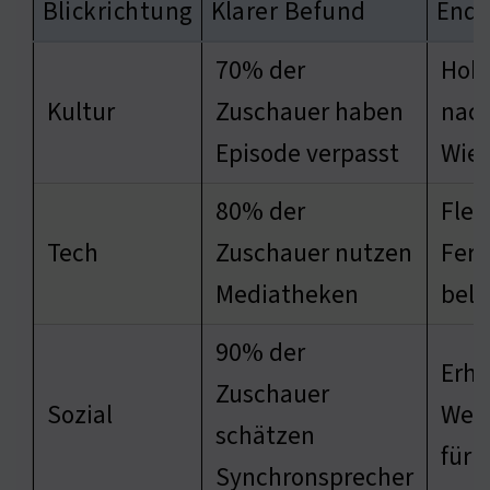
Blickrichtung
Klarer Befund
Ende
70% der
Hoh
Kultur
Zuschauer haben
nac
Episode verpasst
Wie
80% der
Flex
Tech
Zuschauer nutzen
Fern
Mediatheken
beli
90% der
Erh
Zuschauer
Sozial
Wer
schätzen
für
Synchronsprecher