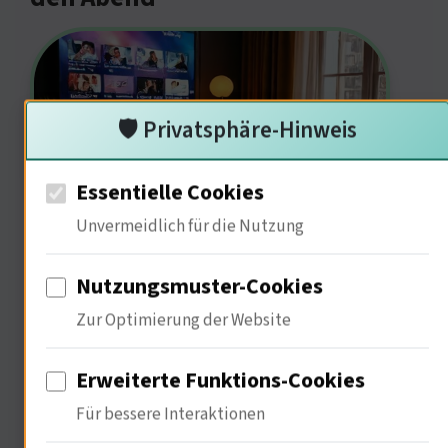
🛡️ Privatsphäre-Hinweis
Essentielle Cookies
Unvermeidlich für die Nutzung
TV-Tipps sind eine wertvolle
Nutzungsmuster-Cookies
Informationsquelle. 85% der
Zur Optimierung der Website
Zuschauer nutzen sie zur Planung. Sie
helfen dabei, die bestenauszuwählen.
Erweiterte Funktions-Cookies
Ich erinnere mich an viele Abende, die
Für bessere Interaktionen
durch gute Tipps bereichert wurden.