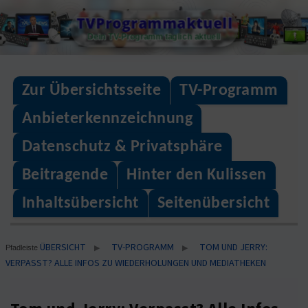
Skip
TVProgrammaktuell
to
Dein TV-Programm täglich aktuell
content
Zur Übersichtsseite
TV-Programm
Anbieterkennzeichnung
Datenschutz & Privatsphäre
Beitragende
Hinter den Kulissen
Inhaltsübersicht
Seitenübersicht
ÜBERSICHT
TV-PROGRAMM
TOM UND JERRY:
▶
▶
Pfadleiste
VERPASST? ALLE INFOS ZU WIEDERHOLUNGEN UND MEDIATHEKEN