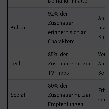
Demand-Inhalte
92% der
Anim
Zuschauer
Kultur
prä
erinnern sich an
Kind
Charaktere
85% der
Verb
Tech
Zuschauer nutzen
Aus
TV-Tipps
Sen
80% der
Erhö
Sozial
Zuschauer nutzen
von 
Empfehlungen