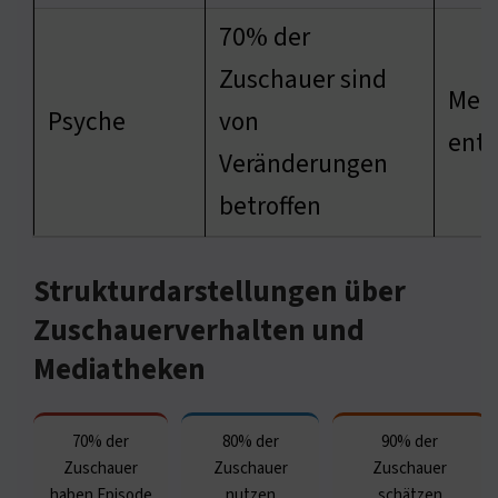
70% der
Zuschauer sind
Med
Psyche
von
entw
Veränderungen
betroffen
Strukturdarstellungen über
Zuschauerverhalten und
Mediatheken
70% der
80% der
90% der
Zuschauer
Zuschauer
Zuschauer
haben Episode
nutzen
schätzen