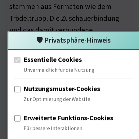
stammen aus Formaten wie dem
Trödeltrupp. Die Zuschauerbindung
und das damit verbundene
🛡️ Privatsphäre-Hinweis
Zuschauerinteresse sind für
Werbetreibende von großem Wert ( …
Essentielle Cookies
) Diese Formate schaffen nicht nur,
Unvermeidlich für die Nutzung
sondern auch wirtschaftliche Chancen.
Nutzungsmuster-Cookies
Die Verknüpfung von Unterhaltung
Zur Optimierung der Website
und Wirtschaft ist faszinierend.
Glaubst du, dass die Zuschauer auch
Erweiterte Funktions-Cookies
ein gewisses
Für bessere Interaktionen
Verantwortungsbewusstsein