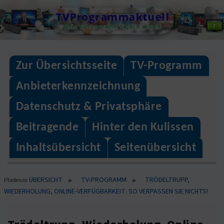
Skip
TVProgrammaktuell
to
Dein TV-Programm täglich aktuell
content
Zur Übersichtsseite
TV-Programm
Anbieterkennzeichnung
Datenschutz & Privatsphäre
Beitragende
Hinter den Kulissen
Inhaltsübersicht
Seitenübersicht
ÜBERSICHT
TV-PROGRAMM
TRÖDELTRUPP,
▶
▶
Pfadleiste
WIEDERHOLUNG, ONLINE-VERFÜGBARKEIT: SO VERPASSEN SIE NICHTS!