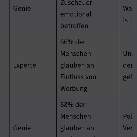
Zuschauer
Genie
Wah
emotional
ist 
betroffen
66% der
Menschen
Unab
Experte
glauben an
der 
Einfluss von
gefä
Werbung
88% der
Menschen
Poli
Genie
glauben an
Vera