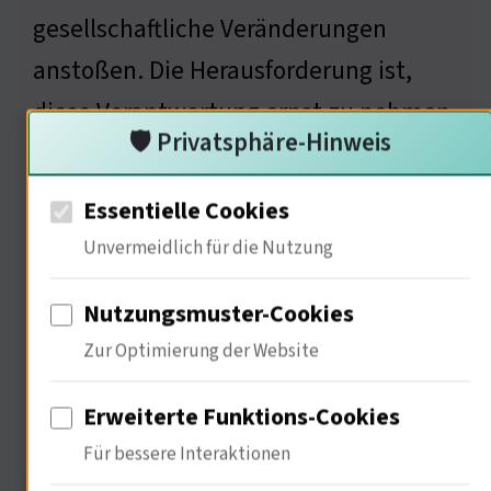
gesellschaftliche Veränderungen
anstoßen. Die Herausforderung ist,
diese Verantwortung ernst zu nehmen.
🛡️ Privatsphäre-Hinweis
Ich frage mich, wie können die Medien
soziale Gerechtigkeit in ihrer
Essentielle Cookies
Berichterstattung fördern?
Unvermeidlich für die Nutzung
Nutzungsmuster-Cookies
Psychologische Aspekte der
Zur Optimierung der Website
Medienberichterstattung
Erweiterte Funktions-Cookies
Für bessere Interaktionen