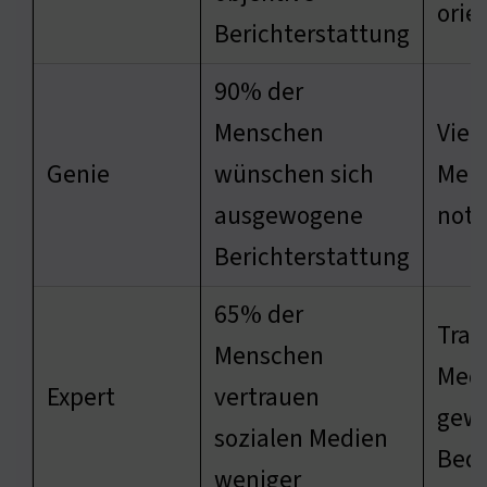
orie
Berichterstattung
90% der
Menschen
Vielf
Genie
wünschen sich
Mein
ausgewogene
not
Berichterstattung
65% der
Trad
Menschen
Med
Expert
vertrauen
gew
sozialen Medien
Bed
weniger