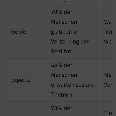
70% der
Menschen
Wahr
Genie
glauben an
hint
Verzerrung der
wer
Realität
85% der
Menschen
Med
Experte
erwarten soziale
Vera
Themen
78% der
Einf