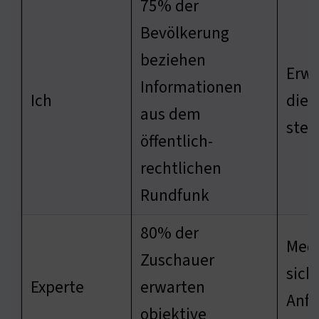
75% der
Bevölkerung
beziehen
Erwa
Informationen
Ich
die 
aus dem
stei
öffentlich-
rechtlichen
Rundfunk
80% der
Med
Zuschauer
sich
Experte
erwarten
Anfo
objektive