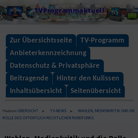
Skip
TVProgrammaktuell
to
Dein TV-Programm täglich aktuell
content
Zur Übersichtsseite
TV-Programm
Anbieterkennzeichnung
Datenschutz & Privatsphäre
Beitragende
Hinter den Kulissen
Inhaltsübersicht
Seitenübersicht
ÜBERSICHT
TV-NEWS
WAHLEN, MEDIENKRITIK UND DIE
▶
▶
Pfadleiste
ROLLE DES ÖFFENTLICH-RECHTLICHEN RUNDFUNKS