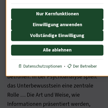
Nur Kernfunktionen
Einwilligung anwenden
Vollständige Einwilligung
Die Medien beeinflussen das
Bewusstsein der Menschen. 78% der
Alle ablehnen
Zuschauer sind von der
📄 Datenschutzoptionen
•
📋 Der Betreiber
Berichterstattung emotional
betroffen. In der Psychoanalyse spielt
das Unterbewusstsein eine zentrale
Rolle … Die Art und Weise, wie
Informationen präsentiert werden,